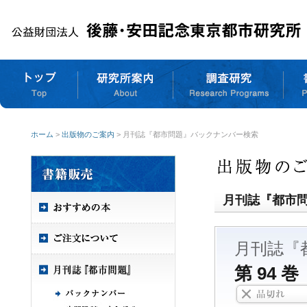
ホーム
>
出版物のご案内
> 月刊誌『都市問題』バックナンバー検索
月刊誌『都市
月刊誌『
第 94 巻