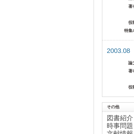
著
役
特集
2003.0
論
著
役
その他
図書紹介
時事問題
文献情報