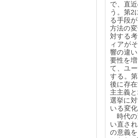
で、直近
う。第2
る手段が
方法の変
対する考
ィアがそ
響の違い
要性を増
て、ユー
する。第
後に存在
主主義と
選挙に対
いる変化
時代の
い直され
の意義を