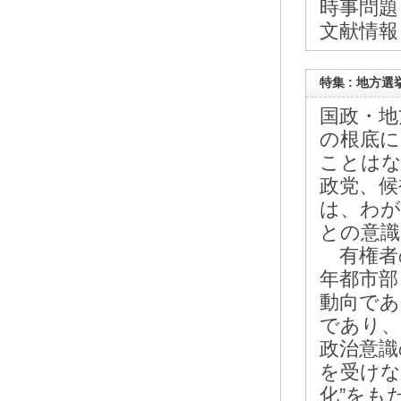
時事問題
文献情報
特集 : 地方
国政・地
の根底に
ことはな
政党、候
は、わが
との意識
有権者
年都市部
動向であ
であり、
政治意識
を受けな
化”をも