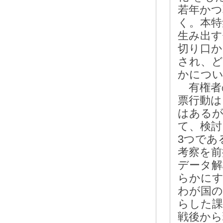
若年かつ
く。本特
生み出す
切り口か
され、ど
かについ
有権者
票行動は
はあるが
て、検討
3つであ
考察を前
データ解
らかにす
わが国の
らした課
戦後から