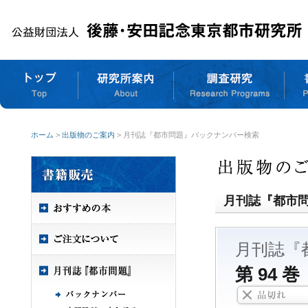
ホーム
>
出版物のご案内
> 月刊誌『都市問題』バックナンバー検索
月刊誌『都市
月刊誌『
第 94 巻