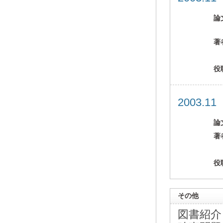
論
著
役
2003.1
論
著
役
その他
図書紹介