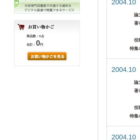
2004.1
論
著
商品数：0点
役
0
合計：
円
特集
2004.1
論
著
役
特集
2004.1