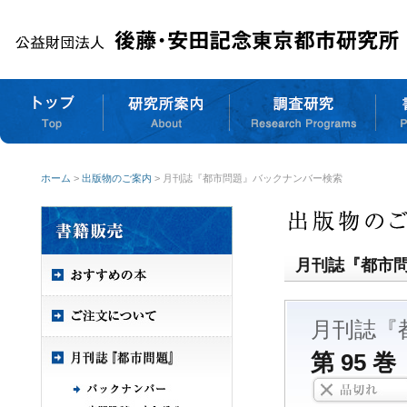
ホーム
>
出版物のご案内
> 月刊誌『都市問題』バックナンバー検索
月刊誌『都市
月刊誌『
第 95 巻