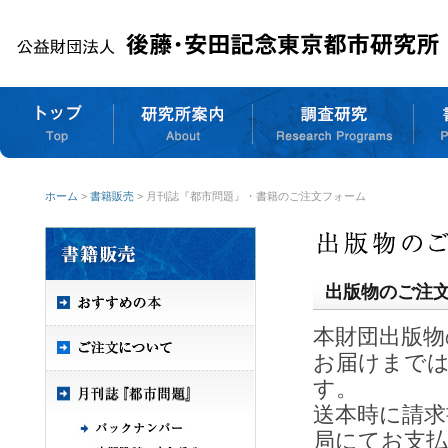
ホーム
>
書籍販売
> 月刊誌『都市問題』・書籍のご注文フォーム
出版物のご注
本財団出版物
お届けまで
す。
送本時に請求
局にてお支