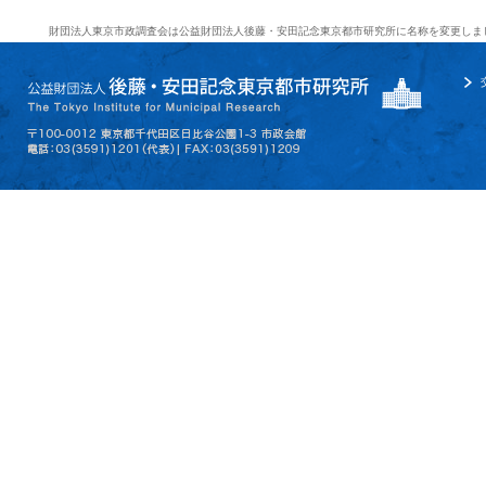
財団法人東京市政調査会は公益財団法人後藤・安田記念東京都市研究所に名称を変更しま