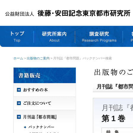
ホーム
>
出版物のご案内
> 月刊誌『都市問題』バックナンバー検索
月刊誌『都市
月刊誌『
第 1 巻 
特 集