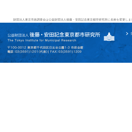
財団法人東京市政調査会は公益財団法人後藤・安田記念東京都市研究所に名称を変更しま