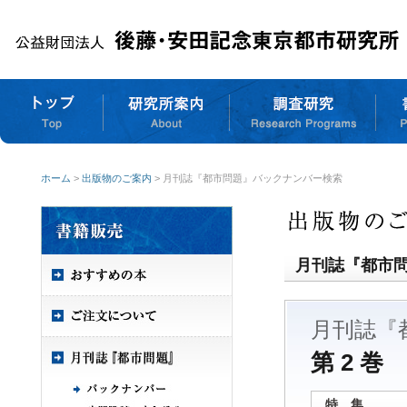
ホーム
>
出版物のご案内
> 月刊誌『都市問題』バックナンバー検索
月刊誌『都市
月刊誌『
第 2 巻 
特 集