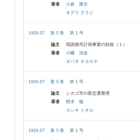
著者
小倉 庫次
オグラ クラジ
1926.07 第 3 巻 第 1 号
論文
我国都市計画事業の財政（１）
著者
小幡 清金
オバタ キヨカネ
1926.07 第 3 巻 第 1 号
論文
シカゴ市の新交通整理
著者
樫木 徹
カシキ トオル
1926.07 第 3 巻 第 1 号