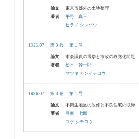
論文
東京市郊外の土地整理
著者
平野 真三
ヒラノ シンゾウ
1926.07 第 3 巻 第 1 号
論文
市会議員の選挙と市政の政党化問題
著者
松木 幹一郎
マツキ カンイチロウ
1926.07 第 3 巻 第 1 号
論文
不衛生地区の改修と不良住宅の取締
著者
弓家 七郎
ユゲ シチロウ