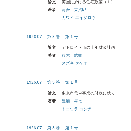
論文
英国に於ける住宅政策（１）
著者
河合 栄治郎
カワイ エイジロウ
1926.07 第 3 巻 第 1 号
論文
デトロイト市の十年財政計画
著者
鈴木 武雄
スズキ タケオ
1926.07 第 3 巻 第 1 号
論文
東京市電車事業の財政に就て
著者
豊浦 与七
トヨウラ ヨシチ
1926.07 第 3 巻 第 1 号