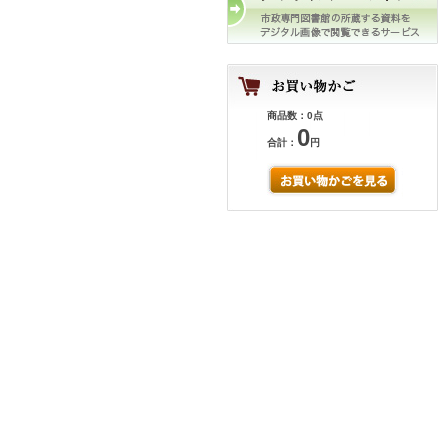
商品数：0点
0
合計：
円