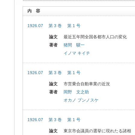
内 容
1926.07 第 3 巻 第 1 号
論文
最近五年間全国各都市人口の変化
著者
猪間 驥一
イノマ キイチ
1926.07 第 3 巻 第 1 号
論文
市営乗合自動車業の近況
著者
岡野 文之助
オカノ ブンノスケ
1926.07 第 3 巻 第 1 号
論文
東京市会議員の選挙に現れたる諸相