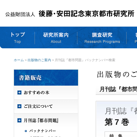
ホーム
>
出版物のご案内
> 月刊誌『都市問題』バックナンバー検索
月刊誌『都市
月刊誌『
第 7 巻 
特 集