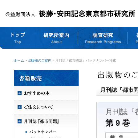
ホーム
>
出版物のご案内
> 月刊誌『都市問題』バックナンバー検索
月刊誌『都市
月刊誌『
第 9 巻 
特 集