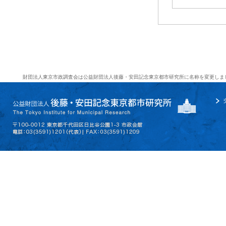
財団法人東京市政調査会は公益財団法人後藤・安田記念東京都市研究所に名称を変更しま