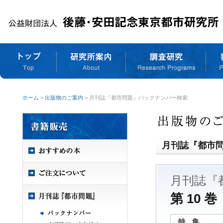
ホーム
>
出版物のご案内
> 月刊誌『都市問題』バックナンバー検索
月刊誌『都市
月刊誌『
第 10 巻
特 集