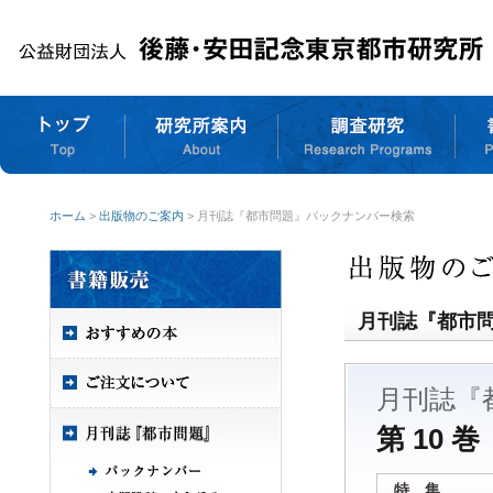
ホーム
>
出版物のご案内
> 月刊誌『都市問題』バックナンバー検索
月刊誌『都市
月刊誌『
第 10 巻
特 集