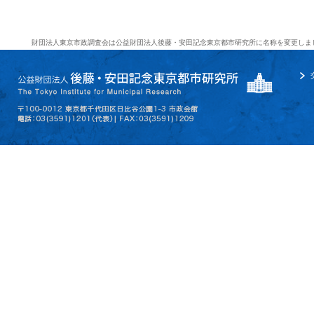
財団法人東京市政調査会は公益財団法人後藤・安田記念東京都市研究所に名称を変更しま