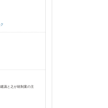
ョク
の建議と之が統制案の主