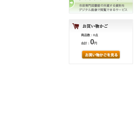
商品数：0点
0
合計：
円