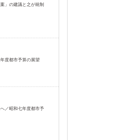
法案」の建議と之が統制
七年度都市予算の展望
整へ／昭和七年度都市予