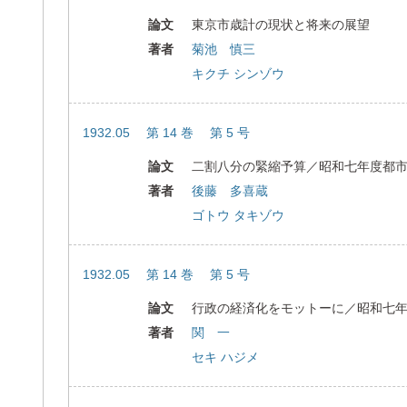
論文
東京市歳計の現状と将来の展望
著者
菊池 慎三
キクチ シンゾウ
1932.05 第 14 巻 第 5 号
論文
二割八分の緊縮予算／昭和七年度都
著者
後藤 多喜蔵
ゴトウ タキゾウ
1932.05 第 14 巻 第 5 号
論文
行政の経済化をモットーに／昭和七
著者
関 一
セキ ハジメ