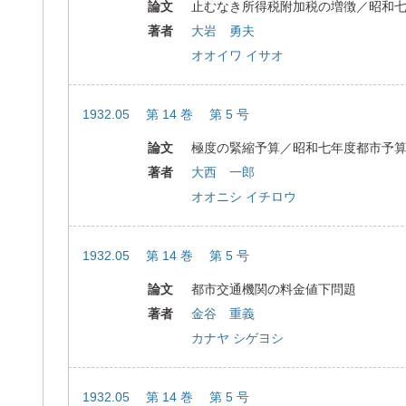
論文
止むなき所得税附加税の増徴／昭和
著者
大岩 勇夫
オオイワ イサオ
1932.05 第 14 巻 第 5 号
論文
極度の緊縮予算／昭和七年度都市予
著者
大西 一郎
オオニシ イチロウ
1932.05 第 14 巻 第 5 号
論文
都市交通機関の料金値下問題
著者
金谷 重義
カナヤ シゲヨシ
1932.05 第 14 巻 第 5 号