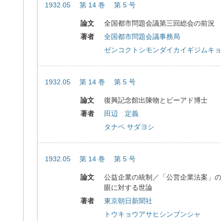
1932.05 第 14 巻 第 5 号
論文
全国都市問題会議第三回総会の前況
著者
全国都市問題会議事務局
ゼンコクトシモンダイカイギジムキ
1932.05 第 14 巻 第 5 号
論文
復興記念館出陳物とビーアド博士
著者
田辺 定義
タナベ サダヨシ
1932.05 第 14 巻 第 5 号
論文
公益企業の統制／「公営企業法案」
眼に対する世論
著者
東京朝日新聞社
トウキョウアサヒシンブンシャ