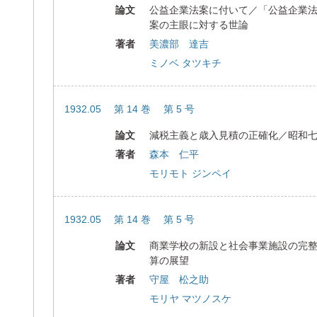
論文
公益企業法案に付いて／「公益企業
案の主眼に対する世論
著者
美濃部 達吉
ミノベ タツキチ
1932.05 第 14 巻 第 5 号
論文
減税主義と歳入見積の正確化／昭和
著者
森本 仁平
モリモト ジンペイ
1932.05 第 14 巻 第 5 号
論文
商業学校の新設と社会事業施設の完
算の展望
著者
守屋 松之助
モリヤ マツノスケ