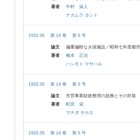
著者
中村 淑人
ナカムラ ヨシト
1932.05 第 14 巻 第 5 号
論文
偏重偏軽なき諸施設／昭和七年度都
著者
橋本 正治
ハシモト マサハル
1932.05 第 14 巻 第 5 号
論文
市営事業財政整理の急務とその対策
著者
町田 栄
マチダ サカエ
1932.05 第 14 巻 第 5 号