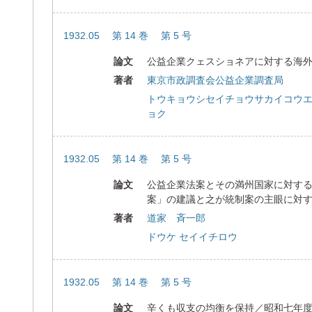
1932.05 第 14 巻 第 5 号
論文
公益企業クェスショネアに対する海
著者
東京市政調査会公益企業調査局
トウキョウシセイチョウサカイコウ
ョク
1932.05 第 14 巻 第 5 号
論文
公益企業法案とその満州国家に対す
案」の建議と之が統制案の主眼に対
著者
道家 斉一郎
ドウケ セイイチロウ
1932.05 第 14 巻 第 5 号
論文
辛くも収支の均衡を保持／昭和七年