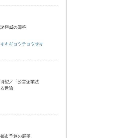
外諸権威の回答
エキキギョウチョウサキ
る待望／「公営企業法
する世論
度都市予算の展望