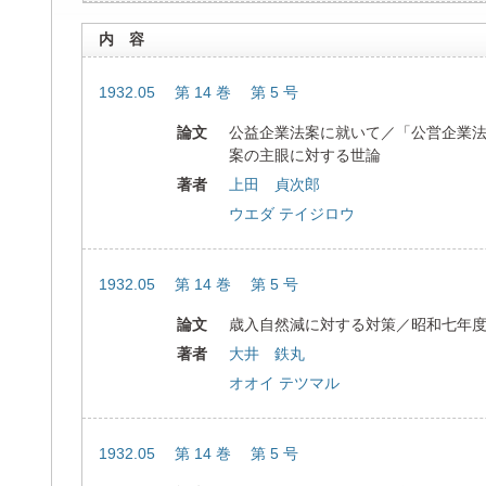
内 容
1932.05 第 14 巻 第 5 号
論文
公益企業法案に就いて／「公営企業
案の主眼に対する世論
著者
上田 貞次郎
ウエダ テイジロウ
1932.05 第 14 巻 第 5 号
論文
歳入自然減に対する対策／昭和七年
著者
大井 鉄丸
オオイ テツマル
1932.05 第 14 巻 第 5 号