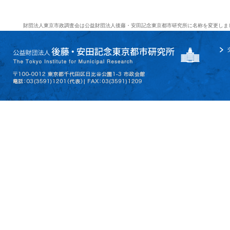
財団法人東京市政調査会は公益財団法人後藤・安田記念東京都市研究所に名称を変更しま