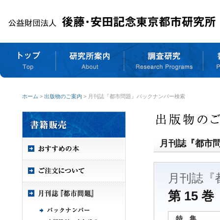
ホーム
>
出版物のご案内
> 月刊誌『都市問題』バックナンバー検索
月刊誌『都市
月刊誌『
第 15 巻
特 集