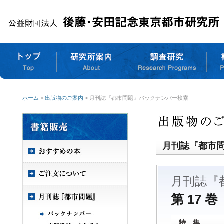
ホーム
>
出版物のご案内
> 月刊誌『都市問題』バックナンバー検索
月刊誌『都市
月刊誌『
第 17 巻
特 集