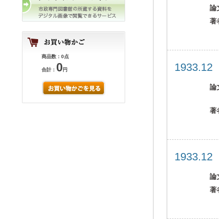
論
著
商品数：0点
0
1933.1
合計：
円
論
著
1933.1
論
著