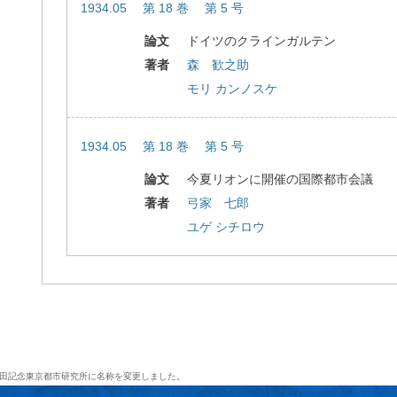
1934.05 第 18 巻 第 5 号
論文
ドイツのクラインガルテン
著者
森 歓之助
モリ カンノスケ
1934.05 第 18 巻 第 5 号
論文
今夏リオンに開催の国際都市会議
著者
弓家 七郎
ユゲ シチロウ
田記念東京都市研究所に名称を変更しました。