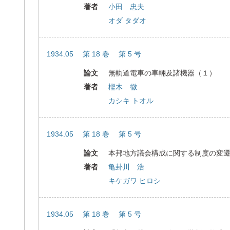
著者
小田 忠夫
オダ タダオ
1934.05 第 18 巻 第 5 号
論文
無軌道電車の車輛及諸機器（１）
著者
樫木 徹
カシキ トオル
1934.05 第 18 巻 第 5 号
論文
本邦地方議会構成に関する制度の変
著者
亀卦川 浩
キケガワ ヒロシ
1934.05 第 18 巻 第 5 号