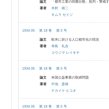
論文
「都市工業の田園分散」批判－警戒
著者
木村 靖二
キムラ セイジ
1934.05 第 18 巻 第 5 号
論文
欧米に於ける人口都市化の現況
著者
幸島 礼吉
コウジマ レイキチ
1934.05 第 18 巻 第 5 号
論文
米国公益事業の取締問題
著者
中池 彦雄
ナカイケ ヒコオ
1934.05 第 18 巻 第 5 号