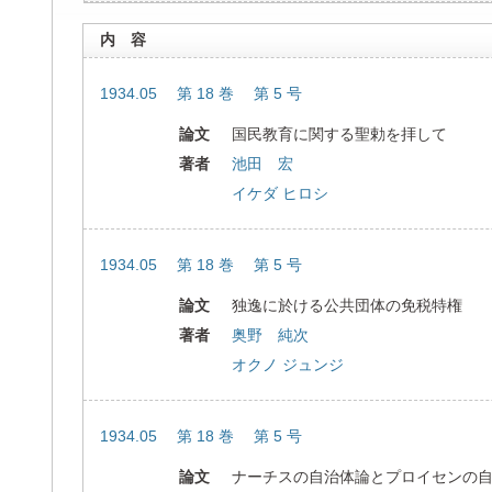
内 容
1934.05 第 18 巻 第 5 号
論文
国民教育に関する聖勅を拝して
著者
池田 宏
イケダ ヒロシ
1934.05 第 18 巻 第 5 号
論文
独逸に於ける公共団体の免税特権
著者
奥野 純次
オクノ ジュンジ
1934.05 第 18 巻 第 5 号
論文
ナーチスの自治体論とプロイセンの