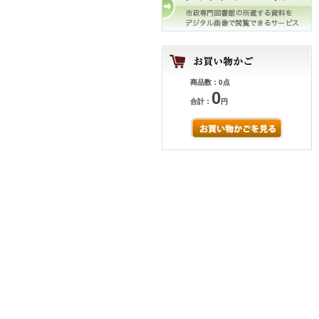
商品数：0点
0
合計：
円