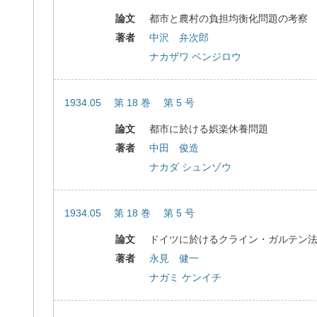
論文
都市と農村の負担均衡化問題の考察
著者
中沢 弁次郎
ナカザワ ベンジロウ
1934.05 第 18 巻 第 5 号
論文
都市に於ける娯楽休養問題
著者
中田 俊造
ナカダ シュンゾウ
1934.05 第 18 巻 第 5 号
論文
ドイツに於けるクライン・ガルテン
著者
永見 健一
ナガミ ケンイチ