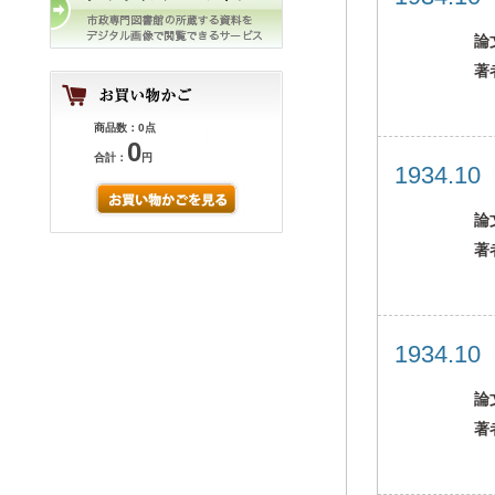
論
著
商品数：0点
0
合計：
円
1934.1
論
著
1934.1
論
著