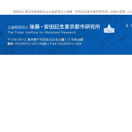
財団法人東京市政調査会は公益財団法人後藤・安田記念東京都市研究所に名称を変更しま