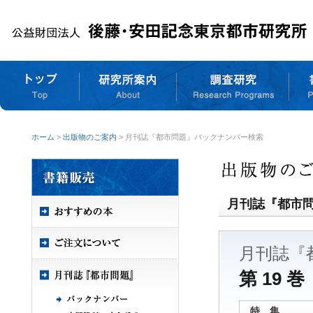
ホーム
>
出版物のご案内
> 月刊誌『都市問題』バックナンバー検索
月刊誌『都市
月刊誌『
第 19 巻
特 集