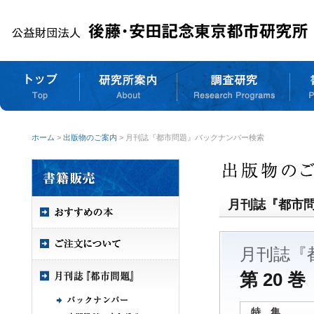
ホーム
>
出版物のご案内
> 月刊誌『都市問題』バックナンバー検索
月刊誌『都市
月刊誌『
第 20 巻
特 集