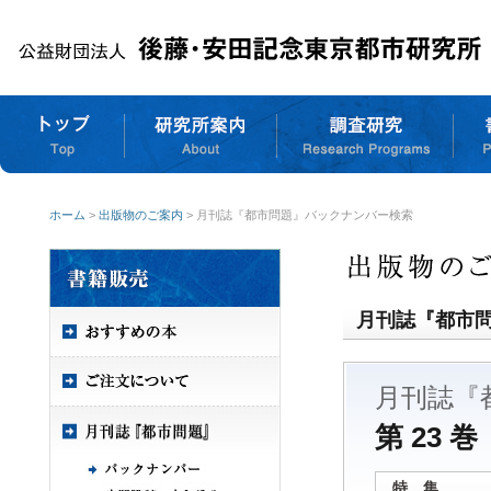
ホーム
>
出版物のご案内
> 月刊誌『都市問題』バックナンバー検索
月刊誌『都市
月刊誌『
第 23 巻
特 集