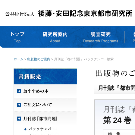
ホーム
>
出版物のご案内
> 月刊誌『都市問題』バックナンバー検索
月刊誌『都市
月刊誌『
第 24 巻
特 集