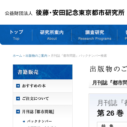
ホーム
>
出版物のご案内
> 月刊誌『都市問題』バックナンバー検索
月刊誌『都市
月刊誌『
第 26 巻
特 集