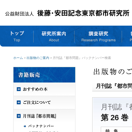
ホーム
>
出版物のご案内
> 月刊誌『都市問題』バックナンバー検索
月刊誌『都市
月刊誌『
第 26 巻
特 集