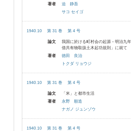
著者
迫 静吾
サコ セイゴ
1940.10 第 31 巻 第 4 号
論文
我国に於ける町村会の起源－明治九
借共有物取扱土木起功規則」に就て
著者
徳田 良治
トクダ リョウジ
1940.10 第 31 巻 第 4 号
論文
「米」と都市生活
著者
永野 順造
ナガノ ジュンゾウ
1940.10 第 31 巻 第 4 号