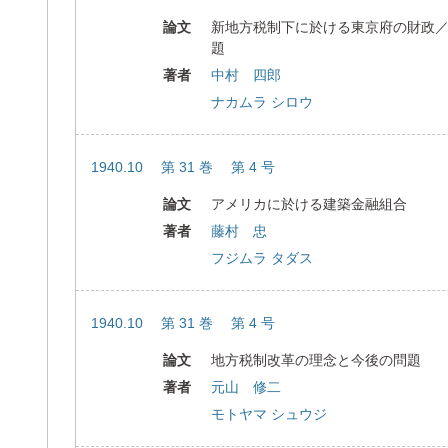
論文
新地方税制下に於ける東京府の財政
題
著者
中村 四郎
ナカムラ シロウ
1940.10 第 31 巻 第 4 号
論文
アメリカに於ける建築金融組合
著者
藤村 忠
フジムラ タダス
1940.10 第 31 巻 第 4 号
論文
地方税制改革の理念と今後の問題
著者
元山 修二
モトヤマ シュウジ