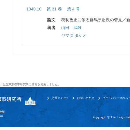
1940.10 第 31 巻 第 4 号
論文
税制改正に依る群馬県財政の管見／
著者
山田 武雄
ヤマダ タケオ
田記念東京都市研究所に名称を変更しました。
交通アクセス
お問い合わせ
プライバシーポリシ