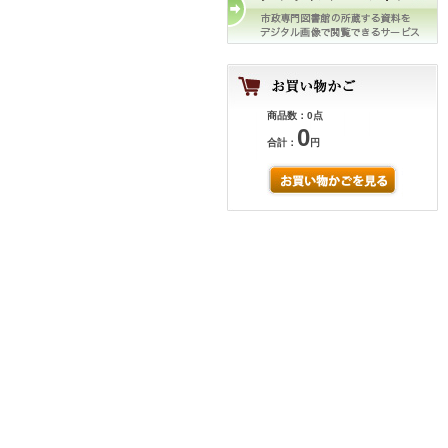
商品数：0点
0
合計：
円