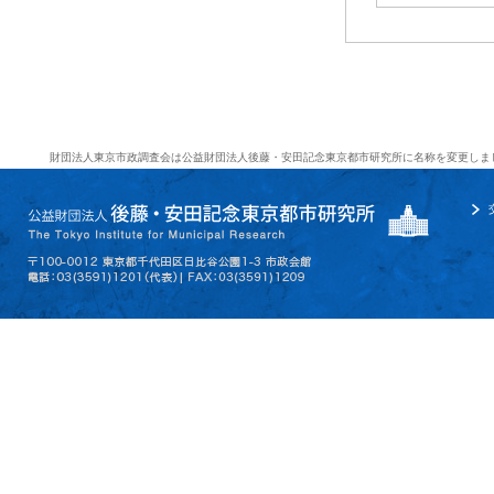
財団法人東京市政調査会は公益財団法人後藤・安田記念東京都市研究所に名称を変更しま