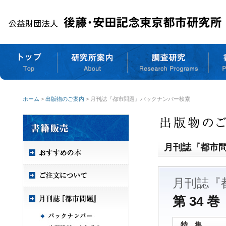
ホーム
>
出版物のご案内
> 月刊誌『都市問題』バックナンバー検索
月刊誌『都市
月刊誌『
第 34 巻
特 集