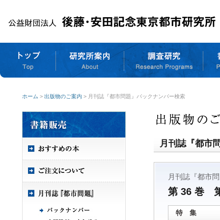
ホーム
>
出版物のご案内
> 月刊誌『都市問題』バックナンバー検索
月刊誌『都市
月刊誌『都市問
第 36 巻 
特 集