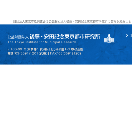
財団法人東京市政調査会は公益財団法人後藤・安田記念東京都市研究所に名称を変更しま