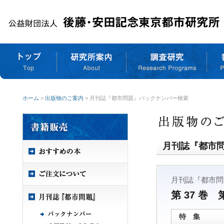
ホーム
>
出版物のご案内
> 月刊誌『都市問題』バックナンバー検索
月刊誌『都市
月刊誌『都市問
第 37 巻 
特 集