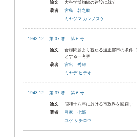
論文
大科学博物館の建設に就て
著者
宮島 幹之助
ミヤジマ カンノスケ
1943.12 第 37 巻 第 6 号
論文
食糧問題より観たる適正都市の条件
とする一考察
著者
宮出 秀雄
ミヤデ ヒデオ
1943.12 第 37 巻 第 6 号
論文
昭和十八年に於ける市政界を回顧す
著者
弓家 七郎
ユゲ シチロウ