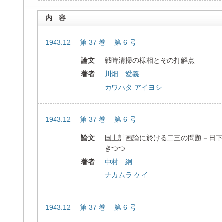
内 容
1943.12 第 37 巻 第 6 号
論文
戦時清掃の様相とその打解点
著者
川畑 愛義
カワハタ アイヨシ
1943.12 第 37 巻 第 6 号
論文
国土計画論に於ける二三の問題－日
きつつ
著者
中村 絅
ナカムラ ケイ
1943.12 第 37 巻 第 6 号