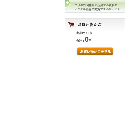
商品数：0点
0
合計：
円