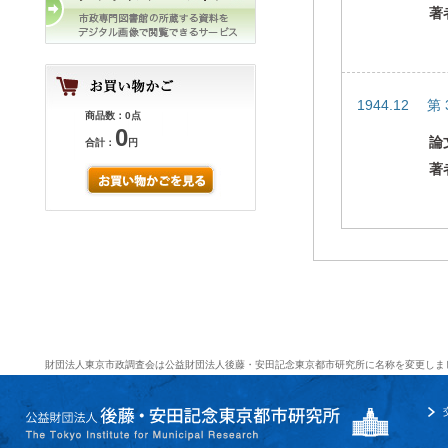
著
1944.12 第
商品数：0点
0
論
合計：
円
著
財団法人東京市政調査会は公益財団法人後藤・安田記念東京都市研究所に名称を変更しま