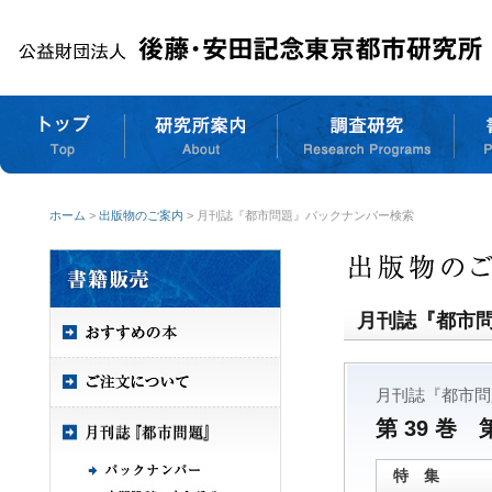
ホーム
>
出版物のご案内
> 月刊誌『都市問題』バックナンバー検索
月刊誌『都市
月刊誌『都市問
第 39 巻 
特 集