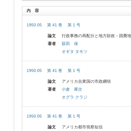
内 容
1950.05 第 41 巻 第 1 号
論文
行政事務の再配分と地方財政－国費
著者
荻田 保
オギタ タモツ
1950.05 第 41 巻 第 1 号
論文
アメリカ合衆国の市政綱領
著者
小倉 庫次
オグラ クラジ
1950.05 第 41 巻 第 1 号
論文
アメリカ都市視察短信