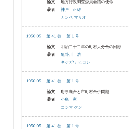
論文
地方行政調査委員会議の使命
著者
神戸 正雄
カンベ マサオ
1950.05 第 41 巻 第 1 号
論文
明治二十二年の町村大分合の回顧
著者
亀卦川 浩
キケガワ ヒロシ
1950.05 第 41 巻 第 1 号
論文
府県廃合と市町村合併問題
著者
小島 憲
コジマ ケン
1950.05 第 41 巻 第 1 号