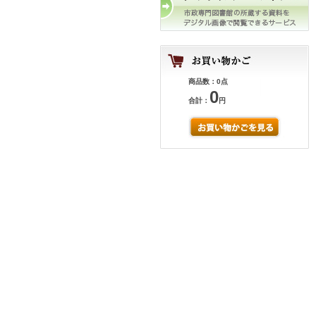
商品数：0点
0
合計：
円