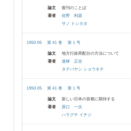
論文
復刊のことば
著者
佐野 利器
サノ トシカタ
1950.05 第 41 巻 第 1 号
論文
地方行政再配分の方法について
著者
達林 正吉
タテバヤシ ショウキチ
1950.05 第 41 巻 第 1 号
論文
新しい日本の首都に期待する
著者
原口 一次
ハラグチ イチジ