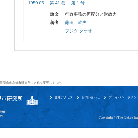
1950.05 第 41 巻 第 1 号
論文
行政事務の再配分と財政力
著者
藤田 武夫
フジタ タケオ
田記念東京都市研究所に名称を変更しました。
交通アクセス
お問い合わせ
プライバシーポリシ