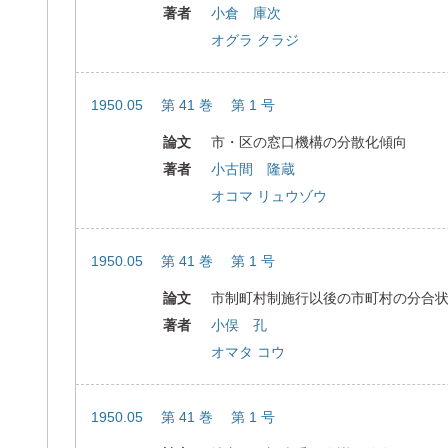
著者
小倉 庫次
オグラ クラジ
1950.05 第 41 巻 第 1 号
論文
市・区の窓口機構の分散化傾向
著者
小古間 隆蔵
オコマ リュウゾウ
1950.05 第 41 巻 第 1 号
論文
市制町村制施行以後の市町村の分合
著者
小俣 孔
オマタ コウ
1950.05 第 41 巻 第 1 号