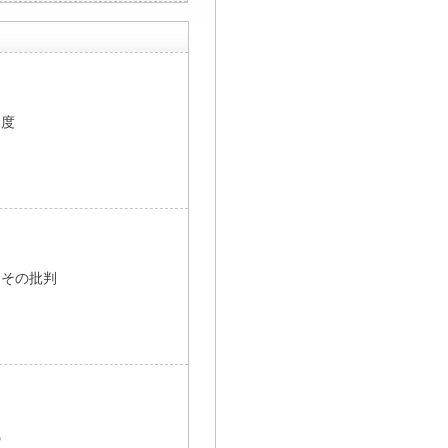
制度
とその批判
識