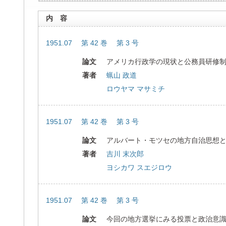
内 容
1951.07 第 42 巻 第 3 号
論文
アメリカ行政学の現状と公務員研修
著者
蝋山 政道
ロウヤマ マサミチ
1951.07 第 42 巻 第 3 号
論文
アルバート・モツセの地方自治思想
著者
吉川 末次郎
ヨシカワ スエジロウ
1951.07 第 42 巻 第 3 号
論文
今回の地方選挙にみる投票と政治意