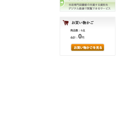
商品数：0点
0
合計：
円