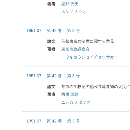
著者
星野 光男
ホシノ ミツオ
1951.07 第 42 巻 第 3 号
論文
首都東京の制度に関する意見
著者
東京市政調査会
トウキョウシセイチョウサカイ
1951.07 第 42 巻 第 3 号
論文
都市の学校その他公共建造物の火災
著者
西川 武雄
ニシカワ タケオ
1951.07 第 42 巻 第 3 号