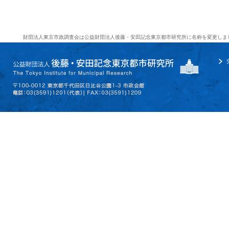
財団法人東京市政調査会は公益財団法人後藤・安田記念東京都市研究所に名称を変更しま