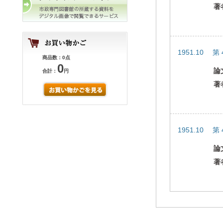
著
1951.10 第
商品数：0点
0
論
合計：
円
著
1951.10 第
論
著