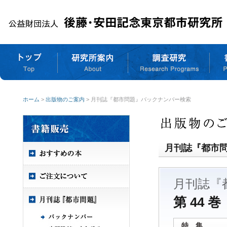
ホーム
>
出版物のご案内
> 月刊誌『都市問題』バックナンバー検索
月刊誌『都市
月刊誌『
第 44 巻
特 集