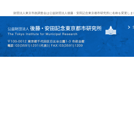
財団法人東京市政調査会は公益財団法人後藤・安田記念東京都市研究所に名称を変更しま