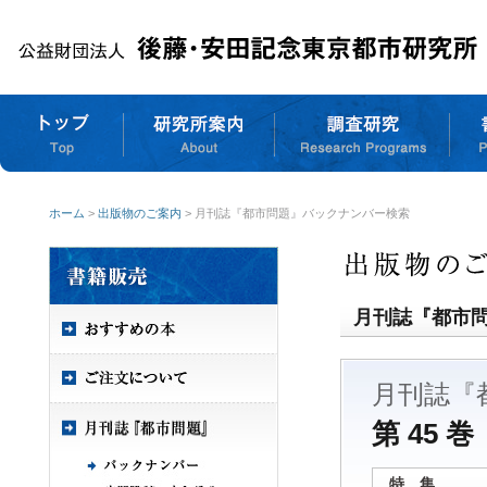
ホーム
>
出版物のご案内
> 月刊誌『都市問題』バックナンバー検索
月刊誌『都市
月刊誌『
第 45 巻
特 集