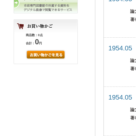
論
著
商品数：0点
0
合計：
円
1954.0
論
著
1954.0
論
著