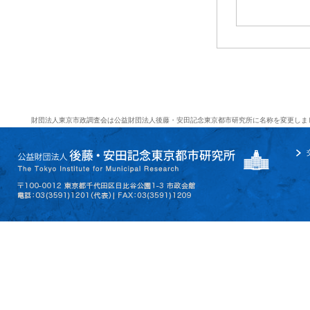
財団法人東京市政調査会は公益財団法人後藤・安田記念東京都市研究所に名称を変更しま