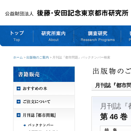
ホーム
>
出版物のご案内
> 月刊誌『都市問題』バックナンバー検索
月刊誌『都市
月刊誌『
第 46 巻
特 集