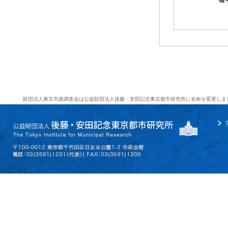
財団法人東京市政調査会は公益財団法人後藤・安田記念東京都市研究所に名称を変更しま