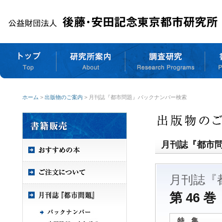
ホーム
>
出版物のご案内
> 月刊誌『都市問題』バックナンバー検索
月刊誌『都市
月刊誌『
第 46 巻
特 集