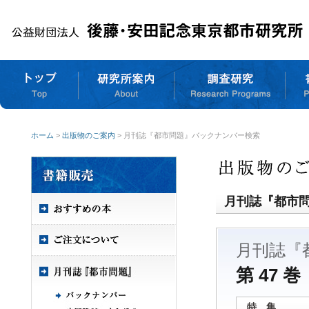
ホーム
>
出版物のご案内
> 月刊誌『都市問題』バックナンバー検索
月刊誌『都市
月刊誌『
第 47 巻
特 集