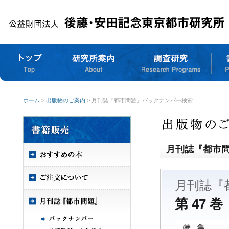
ホーム
>
出版物のご案内
> 月刊誌『都市問題』バックナンバー検索
月刊誌『都市
月刊誌『
第 47 巻
特 集