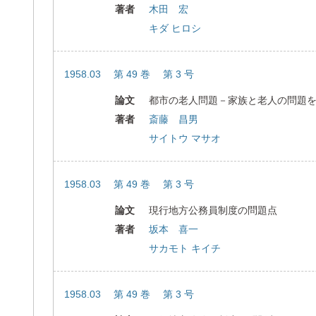
著者
木田 宏
キダ ヒロシ
1958.03 第 49 巻 第 3 号
論文
都市の老人問題－家族と老人の問題
著者
斎藤 昌男
サイトウ マサオ
1958.03 第 49 巻 第 3 号
論文
現行地方公務員制度の問題点
著者
坂本 喜一
サカモト キイチ
1958.03 第 49 巻 第 3 号