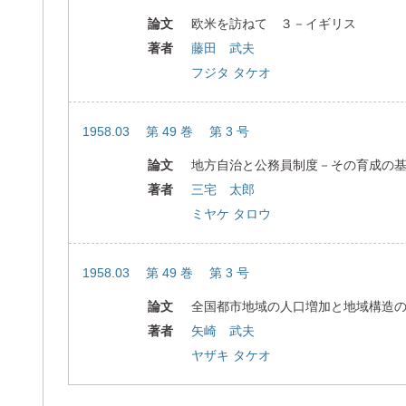
論文
欧米を訪ねて ３－イギリス
著者
藤田 武夫
フジタ タケオ
1958.03 第 49 巻 第 3 号
論文
地方自治と公務員制度－その育成の
著者
三宅 太郎
ミヤケ タロウ
1958.03 第 49 巻 第 3 号
論文
全国都市地域の人口増加と地域構造
著者
矢崎 武夫
ヤザキ タケオ