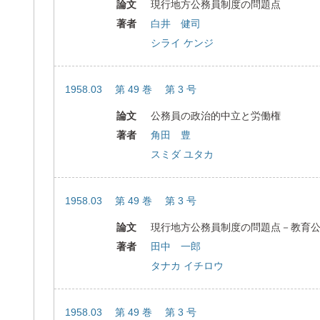
論文
現行地方公務員制度の問題点
著者
白井 健司
シライ ケンジ
1958.03 第 49 巻 第 3 号
論文
公務員の政治的中立と労働権
著者
角田 豊
スミダ ユタカ
1958.03 第 49 巻 第 3 号
論文
現行地方公務員制度の問題点－教育
著者
田中 一郎
タナカ イチロウ
1958.03 第 49 巻 第 3 号