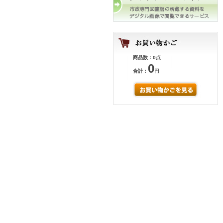
商品数：0点
0
合計：
円