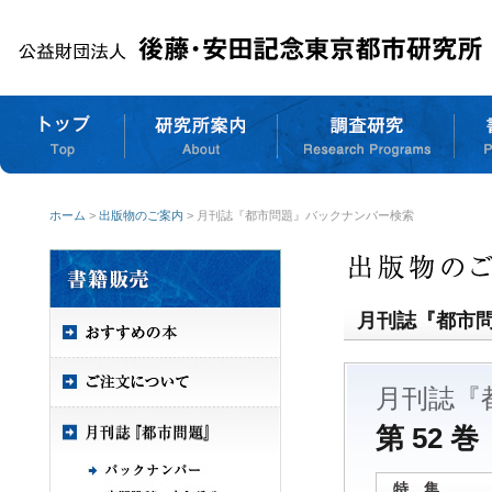
ホーム
>
出版物のご案内
> 月刊誌『都市問題』バックナンバー検索
月刊誌『都市
月刊誌『
第 52 巻
特 集