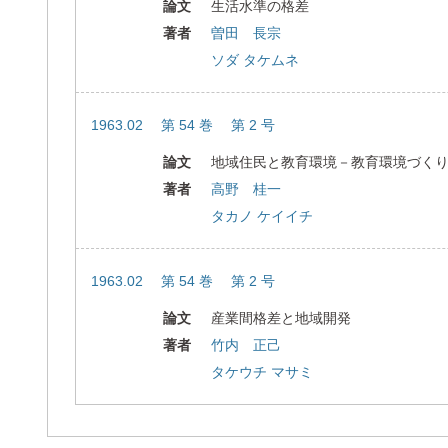
論文
生活水準の格差
著者
曽田 長宗
ソダ タケムネ
1963.02 第 54 巻 第 2 号
論文
地域住民と教育環境－教育環境づく
著者
高野 桂一
タカノ ケイイチ
1963.02 第 54 巻 第 2 号
論文
産業間格差と地域開発
著者
竹内 正己
タケウチ マサミ