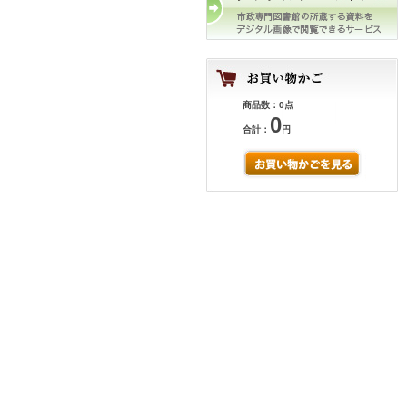
商品数：0点
0
合計：
円