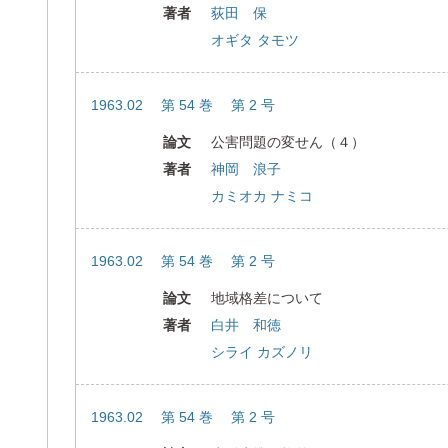
著者
荻田 保
オギタ タモツ
1963.02 第 54 巻 第 2 号
論文
公害問題の変せん（４）
著者
神岡 浪子
カミオカ ナミコ
1963.02 第 54 巻 第 2 号
論文
地域格差について
著者
白井 和徳
シライ カズノリ
1963.02 第 54 巻 第 2 号