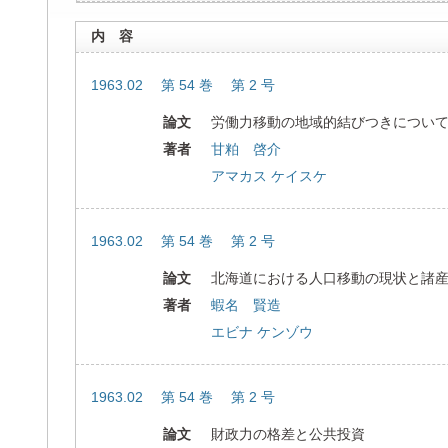
内 容
1963.02 第 54 巻 第 2 号
論文
労働力移動の地域的結びつきについ
著者
甘粕 啓介
アマカス ケイスケ
1963.02 第 54 巻 第 2 号
論文
北海道における人口移動の現状と諸
著者
蝦名 賢造
エビナ ケンゾウ
1963.02 第 54 巻 第 2 号
論文
財政力の格差と公共投資