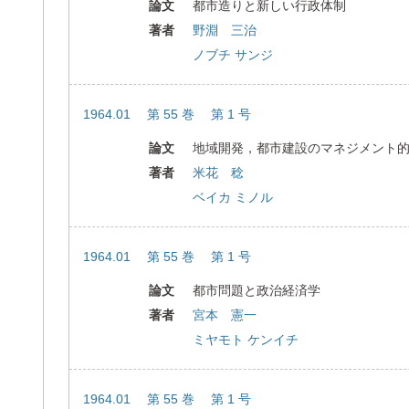
論文
都市造りと新しい行政体制
著者
野淵 三治
ノブチ サンジ
1964.01 第 55 巻 第 1 号
論文
地域開発，都市建設のマネジメント
著者
米花 稔
ベイカ ミノル
1964.01 第 55 巻 第 1 号
論文
都市問題と政治経済学
著者
宮本 憲一
ミヤモト ケンイチ
1964.01 第 55 巻 第 1 号