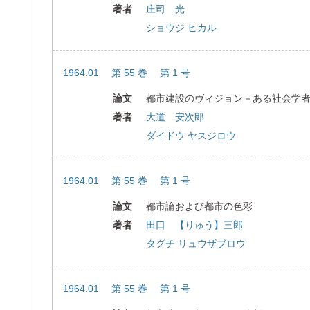
著者
庄司 光
ショウジ ヒカル
1964.01 第 55 巻 第 1 号
論文
都市建設のヴィジョン－ある社会学
著者
大道 安次郎
ダイドウ ヤスジロウ
1964.01 第 55 巻 第 1 号
論文
都市論および都市の色彩
著者
田口 【りゅう】三郎
タグチ リュウザブロウ
1964.01 第 55 巻 第 1 号