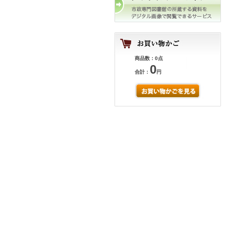
商品数：0点
0
合計：
円