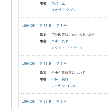
著者
大沢 正
オオサワ タダシ
1964.05 第 55 巻 第 5 号
論文
宅地政策はいかにあるべきか
著者
角本 良平
カクモト リョウヘイ
1964.05 第 55 巻 第 5 号
論文
中小企業白書について
著者
小林 義雄
コバヤシ ヨシオ
1964.05 第 55 巻 第 5 号