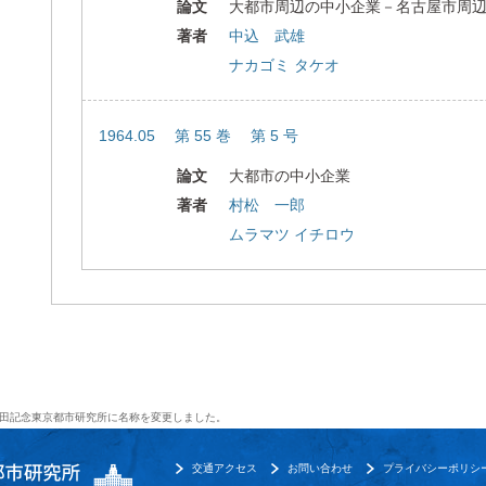
論文
大都市周辺の中小企業－名古屋市周
著者
中込 武雄
ナカゴミ タケオ
1964.05 第 55 巻 第 5 号
論文
大都市の中小企業
著者
村松 一郎
ムラマツ イチロウ
田記念東京都市研究所に名称を変更しました。
交通アクセス
お問い合わせ
プライバシーポリシ