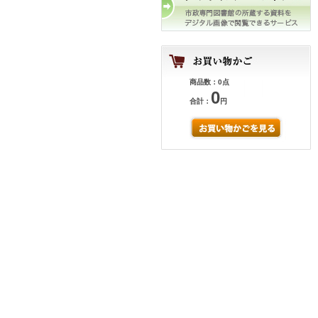
商品数：0点
0
合計：
円