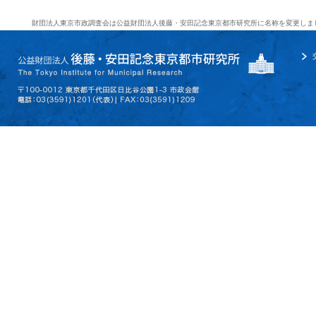
財団法人東京市政調査会は公益財団法人後藤・安田記念東京都市研究所に名称を変更しま