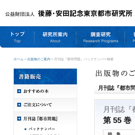
ホーム
>
出版物のご案内
> 月刊誌『都市問題』バックナンバー検索
月刊誌『都市
月刊誌『
第 55 巻
特 集