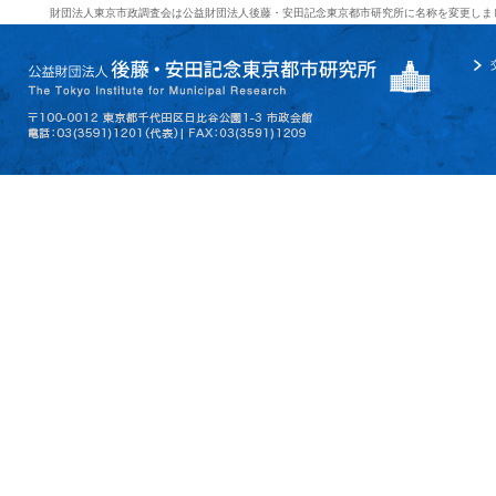
財団法人東京市政調査会は公益財団法人後藤・安田記念東京都市研究所に名称を変更しま