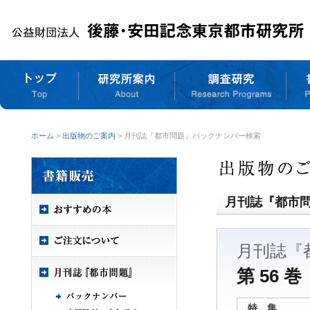
ホーム
>
出版物のご案内
> 月刊誌『都市問題』バックナンバー検索
月刊誌『都市
月刊誌『
第 56 巻
特 集