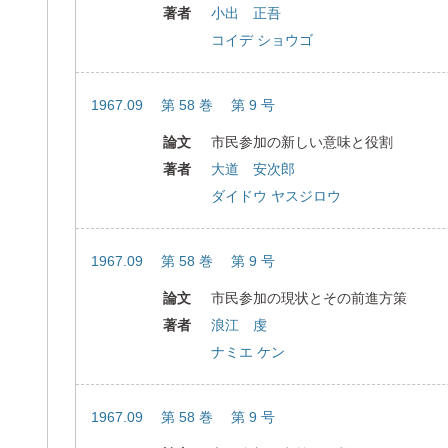
著者
小出 正吾
コイデ ショウゴ
1967.09 第 58 巻 第 9 号
論文
市民参加の新しい意味と役割
著者
大道 安次郎
ダイドウ ヤスジロウ
1967.09 第 58 巻 第 9 号
論文
市民参加の現状とその前進方策
著者
浪江 虔
ナミエ ケン
1967.09 第 58 巻 第 9 号