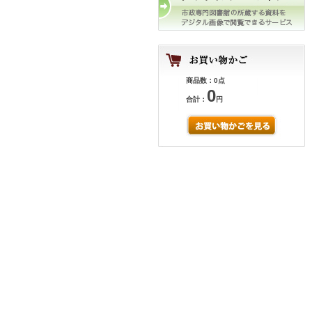
商品数：0点
0
合計：
円