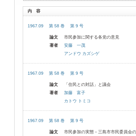
内 容
1967.09 第 58 巻 第 9 号
論文
市民参加に関する各党の意見
著者
安藤 一茂
アンドウ カズシゲ
1967.09 第 58 巻 第 9 号
論文
「住民との対話」と議会
著者
加藤 富子
カトウ トミコ
1967.09 第 58 巻 第 9 号
論文
市民参加の実態－三島市市民委員会