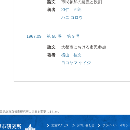
論文
市民参加の意義と役割
著者
羽仁 五郎
ハニ ゴロウ
1967.09 第 58 巻 第 9 号
論文
大都市における市民参加
著者
横山 桂次
ヨコヤマ ケイジ
田記念東京都市研究所に名称を変更しました。
交通アクセス
お問い合わせ
プライバシーポリシ