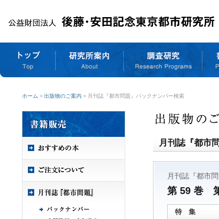
ホーム
>
出版物のご案内
> 月刊誌『都市問題』バックナンバー検索
月刊誌『都市
月刊誌『都市問
第 59 巻 
特 集