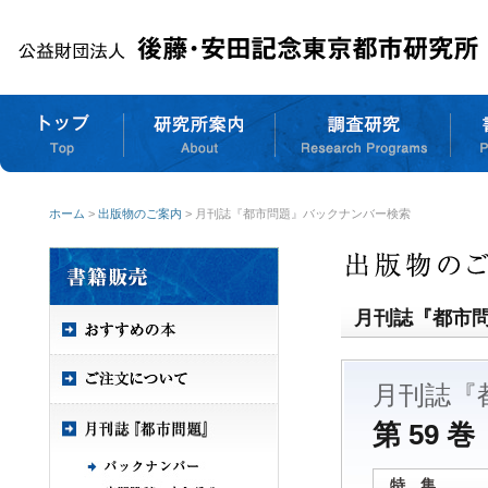
ホーム
>
出版物のご案内
> 月刊誌『都市問題』バックナンバー検索
月刊誌『都市
月刊誌『
第 59 巻
特 集