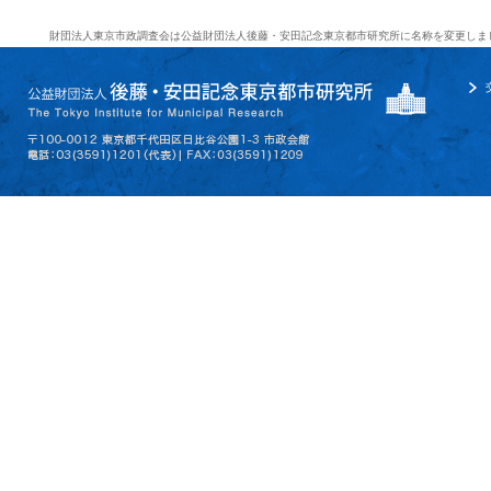
財団法人東京市政調査会は公益財団法人後藤・安田記念東京都市研究所に名称を変更しま