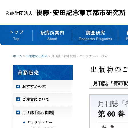
ホーム
>
出版物のご案内
> 月刊誌『都市問題』バックナンバー検索
月刊誌『都市
月刊誌『
第 60 巻
特 集