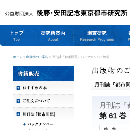
ホーム
>
出版物のご案内
> 月刊誌『都市問題』バックナンバー検索
月刊誌『都市
月刊誌『
第 61 巻
特 集