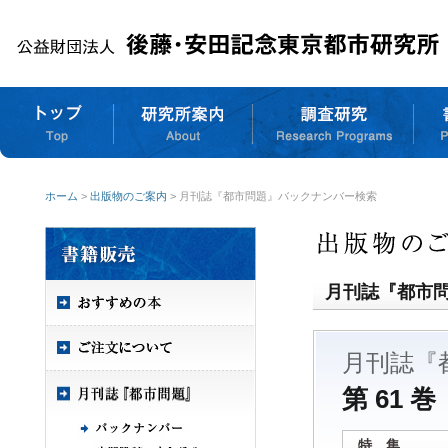
ホーム
>
出版物のご案内
> 月刊誌『都市問題』バックナンバー検索
月刊誌『都市
月刊誌『
第 61 巻
特 集