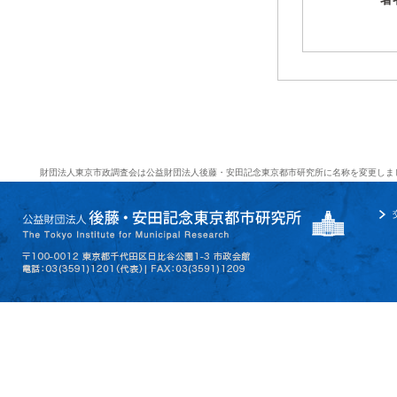
財団法人東京市政調査会は公益財団法人後藤・安田記念東京都市研究所に名称を変更しま