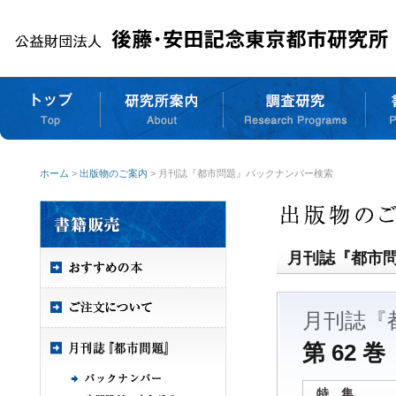
ホーム
>
出版物のご案内
> 月刊誌『都市問題』バックナンバー検索
月刊誌『都市
月刊誌『
第 62 巻
特 集